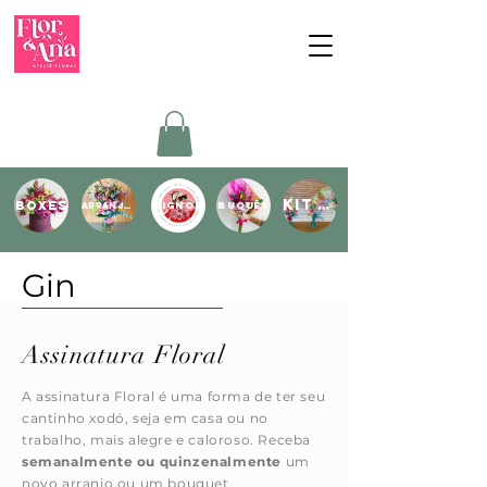
Kit festa
boxes
Signos
buquês
arranjos
Gin
Assinatura Floral
A assinatura Floral é uma forma de ter seu
cantinho xodó, seja em casa ou no
trabalho, mais alegre e caloroso. Receba
semanalmente ou quinzenalmente
um
novo arranjo ou um bouquet.