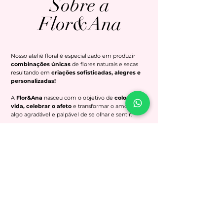
Sobre a
Flor&Ana
Nosso ateliê floral é especializado em produzir
combinações únicas
de flores naturais e secas
resultando em
criações sofisticadas, alegres e
personalizadas!
A
Flor&Ana
nasceu com o objetivo de
colorir a
vida, celebrar o afeto
e transformar o amor em
algo agradável e palpável de se olhar e sentir.
Entregamos a você maravilhas da natureza
fresquinhas e com todo cuidado. Conte conosco!
N O S S O S C L I E N T E
S