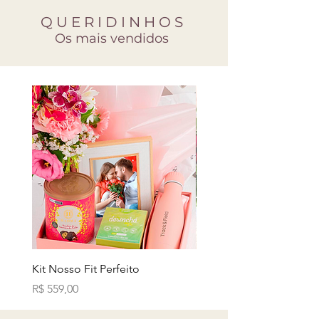
Q U E R I D I N H O S
Os mais vendidos
Kit Nosso Fit Perfeito
Buquê de Rosas Vermel
Preço
Preço
R$ 559,00
R$ 329,00