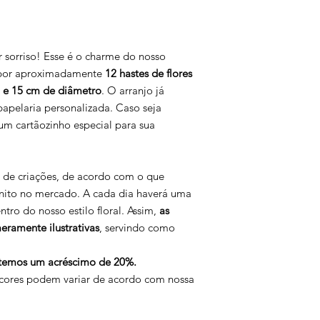
 sorriso! Esse é o charme do nosso
 por aproximadamente
12 hastes de flores
a e 15 cm de diâmetro
. O arranjo já
apelaria personalizada. Caso seja
um cartãozinho especial para sua
ir de criações, de acordo com o que
nito no mercado. A cada dia haverá uma
tro do nosso estilo floral. Assim,
as
ramente ilustrativas
, servindo como
s, temos um acréscimo de 20%.
e cores podem variar de acordo com nossa