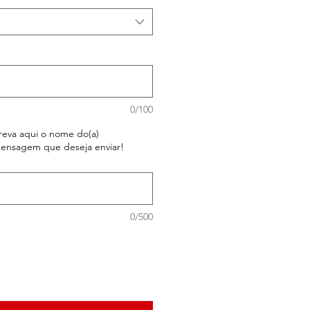
0/100
reva aqui o nome do(a)
mensagem que deseja enviar!
0/500