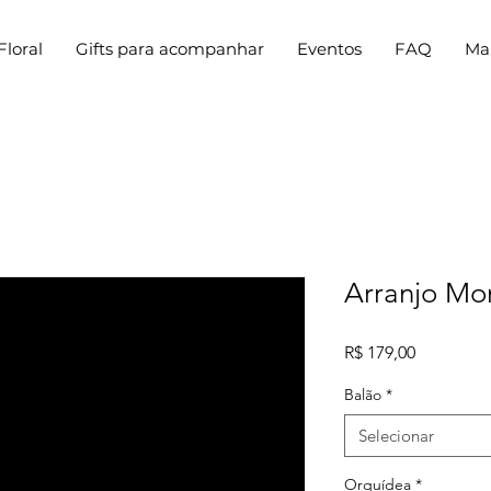
Floral
Gifts para acompanhar
Eventos
FAQ
Ma
Arranjo Mo
Preço
R$ 179,00
Balão
*
Selecionar
Orquídea
*