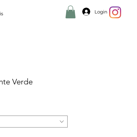
Login
is
nte Verde