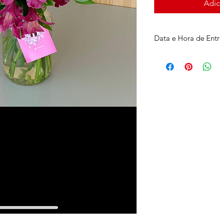
Adic
Data e Hora de Ent
Pedidos realizados d
aos
sábados, até 10h
Perdeu o horário? E
WhatsApp! Os pedid
rota
. Diante disso, n
exato da sua entrega
específico, entre e