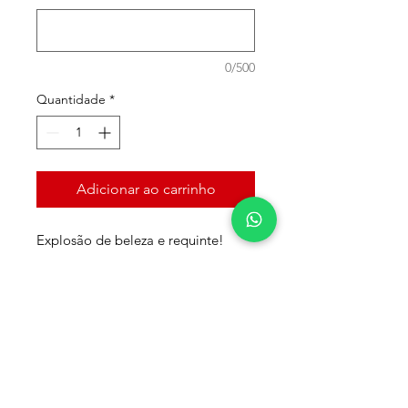
0/500
Quantidade
*
Adicionar ao carrinho
Explosão de beleza e requinte!
Medidas aproximadas:
Jardineira G - 75 cm (comprimento)
x 10 cm (largura)
Data e Hora de Entrega*