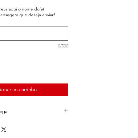
reva aqui o nome do(a)
mensagem que deseja enviar!
0/500
ionar ao carrinho
ega:
e
segunda a sexta, até às 13h
, e
, serão entregues no mesmo dia.
ntre em contato com a gente por