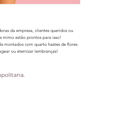
WhatsApp! Os pedid
rota
. Diante disso, n
exato da sua entrega
específico, entre e
oras da empresa, clientes queridos ou
s mimo estão prontos para isso!
s montados com quarto hastes de flores
gear ou eternizar lembranças!
politana.